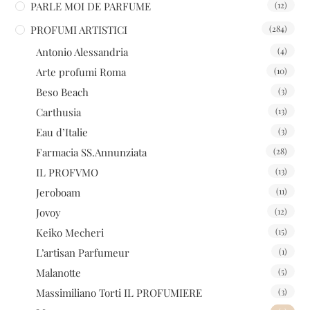
PARLE MOI DE PARFUME
(12)
PROFUMI ARTISTICI
(284)
Antonio Alessandria
(4)
Arte profumi Roma
(10)
Beso Beach
(3)
Carthusia
(13)
Eau d’Italie
(3)
Farmacia SS.Annunziata
(28)
IL PROFVMO
(13)
Jeroboam
(11)
Jovoy
(12)
Keiko Mecheri
(15)
L’artisan Parfumeur
(1)
Malanotte
(5)
Massimiliano Torti IL PROFUMIERE
(3)