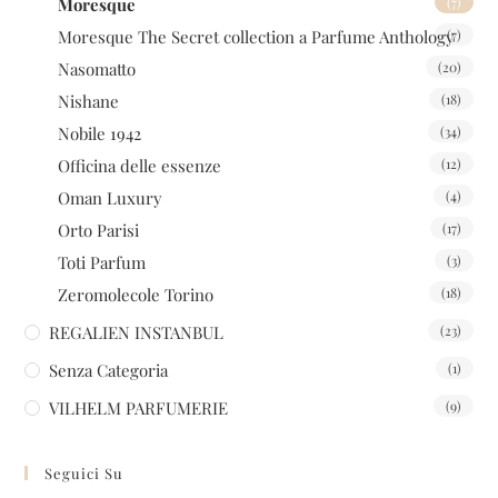
Moresque
(7)
Moresque The Secret collection a Parfume Anthology
(7)
Nasomatto
(20)
Nishane
(18)
Nobile 1942
(34)
Officina delle essenze
(12)
Oman Luxury
(4)
Orto Parisi
(17)
Toti Parfum
(3)
Zeromolecole Torino
(18)
REGALIEN INSTANBUL
(23)
Senza Categoria
(1)
VILHELM PARFUMERIE
(9)
Seguici Su