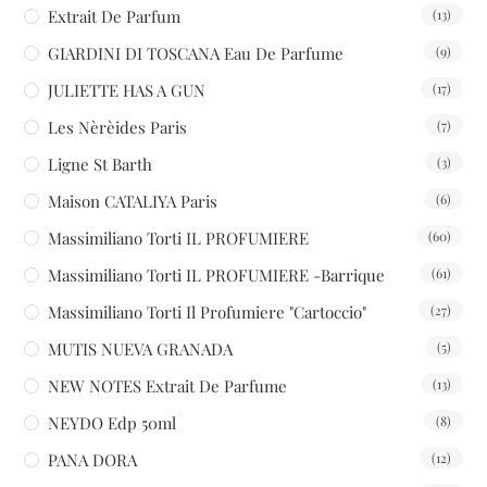
Extrait De Parfum
(13)
GIARDINI DI TOSCANA Eau De Parfume
(9)
JULIETTE HAS A GUN
(17)
Les Nèrèides Paris
(7)
Ligne St Barth
(3)
Maison CATALIYA Paris
(6)
Massimiliano Torti IL PROFUMIERE
(60)
Massimiliano Torti IL PROFUMIERE -Barrique
(61)
Massimiliano Torti Il Profumiere "Cartoccio"
(27)
MUTIS NUEVA GRANADA
(5)
NEW NOTES Extrait De Parfume
(13)
NEYDO Edp 50ml
(8)
PANA DORA
(12)