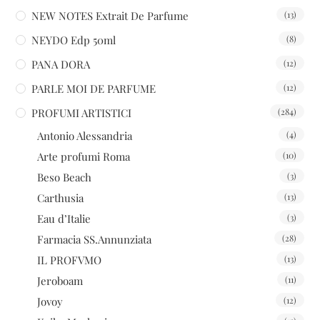
NEW NOTES Extrait De Parfume
(13)
NEYDO Edp 50ml
(8)
PANA DORA
(12)
PARLE MOI DE PARFUME
(12)
PROFUMI ARTISTICI
(284)
Antonio Alessandria
(4)
Arte profumi Roma
(10)
Beso Beach
(3)
Carthusia
(13)
Eau d’Italie
(3)
Farmacia SS.Annunziata
(28)
IL PROFVMO
(13)
Jeroboam
(11)
Jovoy
(12)