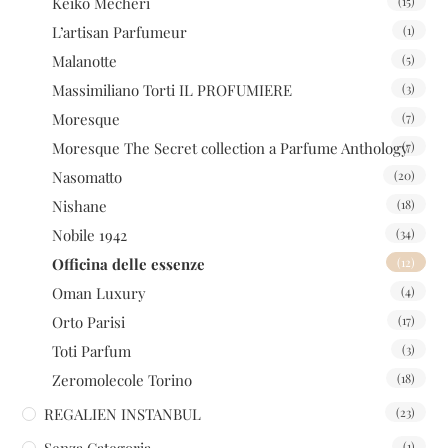
Keiko Mecheri
(15)
L’artisan Parfumeur
(1)
Malanotte
(5)
Massimiliano Torti IL PROFUMIERE
(3)
Moresque
(7)
Moresque The Secret collection a Parfume Anthology
(7)
Nasomatto
(20)
Nishane
(18)
Nobile 1942
(34)
Officina delle essenze
(12)
Oman Luxury
(4)
Orto Parisi
(17)
Toti Parfum
(3)
Zeromolecole Torino
(18)
REGALIEN INSTANBUL
(23)
Senza Categoria
(1)