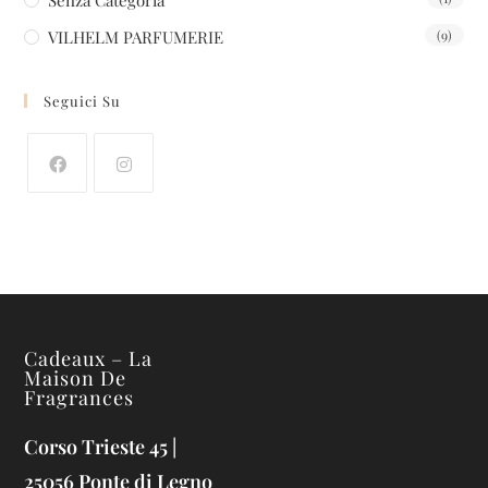
VILHELM PARFUMERIE
(9)
Seguici Su
Cadeaux – La
Maison De
Fragrances
Corso Trieste 45 |
25056 Ponte di Legno