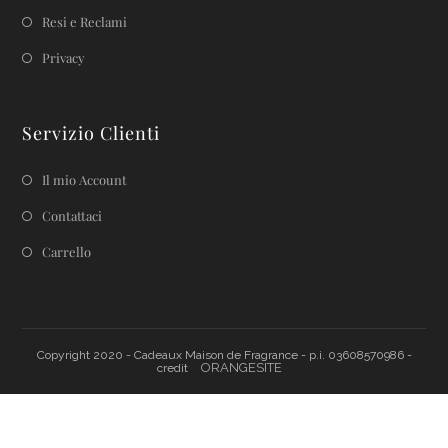
Resi e Reclami
Privacy
Servizio Clienti
Il mio Account
Contattaci
Carrello
Copyright 2020 - Cadeaux Maison de Fragrance - p.i. 03608570986 -
ORANGESITE
credit