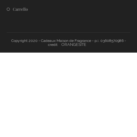
Carrello
Copyright 2020 - Cadeaux Maison de Fragrance - p.i. 03608570986 -
ORANGESITE
credit