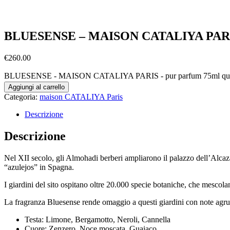
BLUESENSE – MAISON CATALIYA PARIS
€
260.00
BLUESENSE - MAISON CATALIYA PARIS - pur parfum 75ml qua
Aggiungi al carrello
Categoria:
maison CATALIYA Paris
Descrizione
Descrizione
Nel XII secolo, gli Almohadi berberi ampliarono il palazzo dell’Alcazar
“azulejos” in Spagna.
I giardini del sito ospitano oltre 20.000 specie botaniche, che mescol
La fragranza Bluesense rende omaggio a questi giardini con note agruma
Testa: Limone, Bergamotto, Neroli, Cannella
Cuore: Zenzero, Noce moscata, Guaiaco